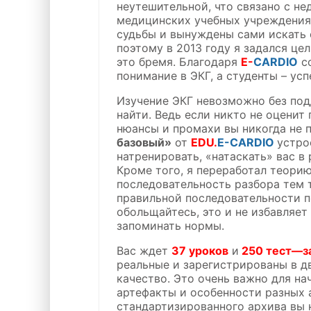
неутешительной, что связано с н
медицинских учебных учреждения
судьбы и вынуждены сами искать 
поэтому в 2013 году я задался це
это бремя. Благодаря
E-
CARDIO
со
понимание в ЭКГ, а студенты – ус
Изучение ЭКГ невозможно без под
найти. Ведь если никто не оценит
нюансы и промахи вы никогда не 
базовый»
от
EDU.
E-CARDIO
устро
натренировать, «натаскать» вас 
Кроме того, я переработал теорию
последовательность разбора тем 
правильной последовательности п
обольщайтесь, это и не избавляет
запоминать нормы.
Вас ждет
37 уроков
и
250 тест
—
з
реальные и зарегистрированы в 
качество. Это очень важно для на
артефакты и особенности разных а
стандартизированного архива вы н