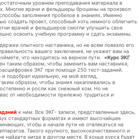
едостаточным уровнем преподавания материала в
х. Многие врачи и фельдшеры брошены на произвол
способы заполнения пробелов в знаниях. Именно
лью создать проект, способный хоть немного облегчить
тни врачей и фельдшеров смогли улучшить свое
пешно освоить учебную программу и сдать экзамены.
держки опытного наставника, но не всем повезло его
 правильность вашего заключения, не укажет вам на
поймете, что находитесь на верном пути.
«Курс ЭКГ
ен таким образом, чтобы заменить вам наставника,
в расшифровке ЭКГ при помощи 250 тест-заданий.
 и подобрал идеальную, на мой взгляд,
таким образом, чтобы знания накапливались в
остепенно и росли как снежный ком. Но не
 вас от необходимости прилежно трудиться и
аданий
к ним. Все ЭКГ- записи, представленные здесь,
двух стандартных форматах и имеют высочайшее
чинающих, чтобы в начале пути не отвлекаться на
ппаратов. Такого крупного, высококачественного и
е найдете нигде в другом месте. В конце курса будет