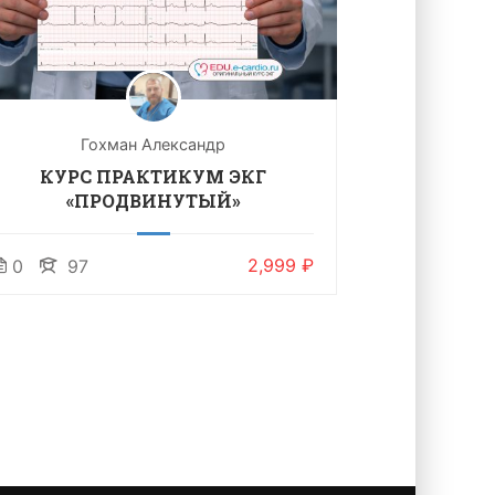
Гохман Александр
Г
КУРС ПРАКТИКУМ ЭКГ
КУРС
«ПРОДВИНУТЫЙ»
2,999 ₽
0
97
39
2