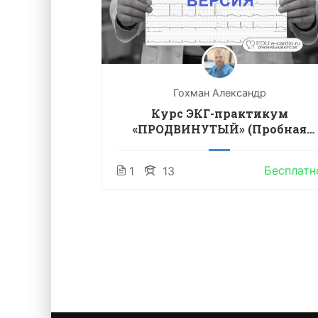
др
Гохман Александр
М ЭКГ
Курс ЭКГ-практикум
«ПРОДВИНУТЫЙ» (Пробная
версия)
0 ₽
2,900 ₽
Бесплатн
1
13