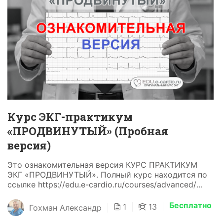
Курс ЭКГ-практикум
«ПРОДВИНУТЫЙ» (Пробная
версия)
Это ознакомительная версия КУРС ПРАКТИКУМ
ЭКГ «ПРОДВИНУТЫЙ». Полный курс находится по
ссылке https://edu.e-cardio.ru/courses/advanced/
Согласно рекомендациям Американской коллегии
кардиологов (American College of Cardiology),
Бесплатно
1
13
Гохман Александр
медицинский специалист...