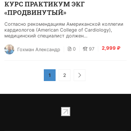
КУРС ПРАКТИКУМ ЭКГ
«ПРОДВИНУТЫЙ»
Согласно рекомендациям Американской коллегии
кардиологов (American College of Cardiology),
медицинский специалист должен
интерпретировать не менее 500 ЭКГ под
наблюдением эксперта для достижения базовой
2,999 ₽
0
97
Гохман Александр
клинической...
1
2